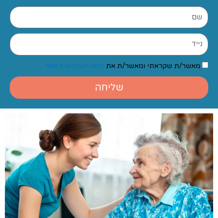
שם
נייד
הסכמה
מאשר/ת שקראתי ומאשר/ת את
תנאי השימוש באתר
שליחה