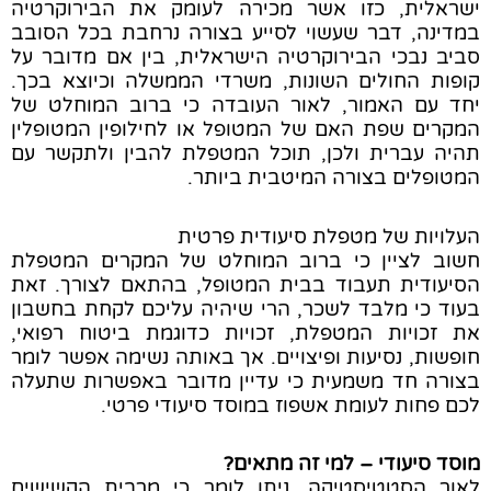
ישראלית, כזו אשר מכירה לעומק את הבירוקרטיה
במדינה, דבר שעשוי לסייע בצורה נרחבת בכל הסובב
סביב נבכי הבירוקרטיה הישראלית, בין אם מדובר על
קופות החולים השונות, משרדי הממשלה וכיוצא בכך.
יחד עם האמור, לאור העובדה כי ברוב המוחלט של
המקרים שפת האם של המטופל או לחילופין המטופלין
תהיה עברית ולכן, תוכל המטפלת להבין ולתקשר עם
המטופלים בצורה המיטבית ביותר.
העלויות של מטפלת סיעודית פרטית
חשוב לציין כי ברוב המוחלט של המקרים המטפלת
הסיעודית תעבוד בבית המטופל, בהתאם לצורך. זאת
בעוד כי מלבד לשכר, הרי שיהיה עליכם לקחת בחשבון
את זכויות המטפלת, זכויות כדוגמת ביטוח רפואי,
חופשות, נסיעות ופיצויים. אך באותה נשימה אפשר לומר
בצורה חד משמעית כי עדיין מדובר באפשרות שתעלה
לכם פחות לעומת אשפוז במוסד סיעודי פרטי.
מוסד סיעודי – למי זה מתאים?
לאור הסטטיסטיקה, ניתן לומר כי מרבית הקשישים