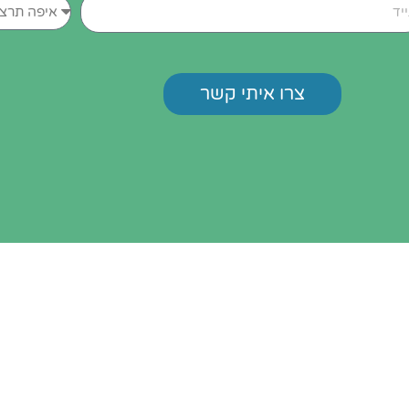
א
י
פ
ה
ת
צרו איתי קשר
ר
צ
ו
ל
ק
ב
ל
א
ת
ה
ש
י
ר
ו