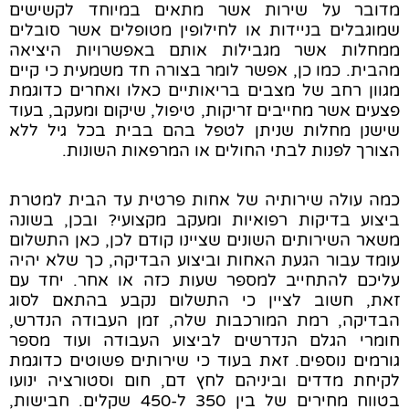
מדובר על שירות אשר מתאים במיוחד לקשישים
שמוגבלים בניידות או לחילופין מטופלים אשר סובלים
ממחלות אשר מגבילות אותם באפשרויות היציאה
מהבית. כמו כן, אפשר לומר בצורה חד משמעית כי קיים
מגוון רחב של מצבים בריאותיים כאלו ואחרים כדוגמת
פצעים אשר מחייבים זריקות, טיפול, שיקום ומעקב, בעוד
שישנן מחלות שניתן לטפל בהם בבית בכל גיל ללא
הצורך לפנות לבתי החולים או המרפאות השונות.
כמה עולה שירותיה של אחות פרטית עד הבית למטרת
ביצוע בדיקות רפואיות ומעקב מקצועי? ובכן, בשונה
משאר השירותים השונים שציינו קודם לכן, כאן התשלום
עומד עבור הגעת האחות וביצוע הבדיקה, כך שלא יהיה
עליכם להתחייב למספר שעות כזה או אחר. יחד עם
זאת, חשוב לציין כי התשלום נקבע בהתאם לסוג
הבדיקה, רמת המורכבות שלה, זמן העבודה הנדרש,
חומרי הגלם הנדרשים לביצוע העבודה ועוד מספר
גורמים נוספים. זאת בעוד כי שירותים פשוטים כדוגמת
לקיחת מדדים וביניהם לחץ דם, חום וסטורציה ינועו
בטווח מחירים של בין 350 ל-450 שקלים. חבישות,